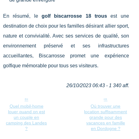
En résumé, le
golf biscarrosse 18 trous
est une
destination de choix pour les familles désirant allier sport,
nature et convivialité. Avec ses services de qualité, son
environnement préservé et ses infrastructures
accueillantes, Biscarrosse promet une expérience
golfique mémorable pour tous ses visiteurs.
26/10/2023 06:43 - 1 340 aff.
Quel mobil-home
Où trouver une
louer quand on est
location suffisamment
un couple en
grande pour des
camping des Landes
vacances en famille
?
en Dordogne ?