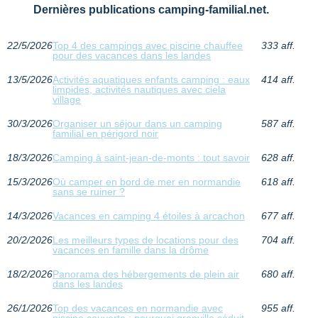
Dernières publications camping-familial.net.
22/5/2026
Top 4 des campings avec piscine chauffee
333 aff.
pour des vacances dans les landes
13/5/2026
Activités aquatiques enfants camping : eaux
414 aff.
limpides, activités nautiques avec ciela
village
30/3/2026
Organiser un séjour dans un camping
587 aff.
familial en périgord noir
18/3/2026
Camping à saint-jean-de-monts : tout savoir
628 aff.
15/3/2026
Où camper en bord de mer en normandie
618 aff.
sans se ruiner ?
14/3/2026
Vacances en camping 4 étoiles à arcachon
677 aff.
20/2/2026
Les meilleurs types de locations pour des
704 aff.
vacances en famille dans la drôme
18/2/2026
Panorama des hébergements de plein air
680 aff.
dans les landes
26/1/2026
Top des vacances en normandie avec
955 aff.
piscine couverte : pourquoi granville séduit