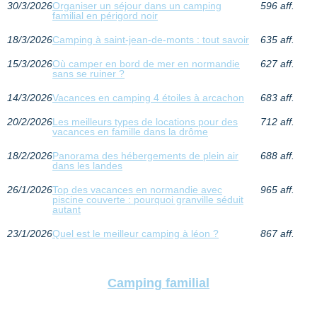
30/3/2026
Organiser un séjour dans un camping
596 aff.
familial en périgord noir
18/3/2026
Camping à saint-jean-de-monts : tout savoir
635 aff.
15/3/2026
Où camper en bord de mer en normandie
627 aff.
sans se ruiner ?
14/3/2026
Vacances en camping 4 étoiles à arcachon
683 aff.
20/2/2026
Les meilleurs types de locations pour des
712 aff.
vacances en famille dans la drôme
18/2/2026
Panorama des hébergements de plein air
688 aff.
dans les landes
26/1/2026
Top des vacances en normandie avec
965 aff.
piscine couverte : pourquoi granville séduit
autant
23/1/2026
Quel est le meilleur camping à léon ?
867 aff.
Camping familial