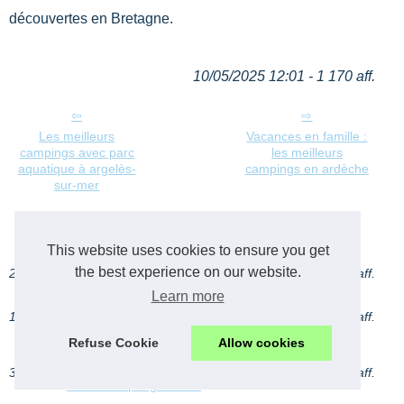
découvertes en Bretagne.
10/05/2025 12:01 - 1 170 aff.
Les meilleurs
Vacances en famille :
campings avec parc
les meilleurs
aquatique à argelès-
campings en ardèche
sur-mer
Dernières publications camping-familial.net.
This website uses cookies to ensure you get
the best experience on our website.
22/5/2026
Top 4 des campings avec piscine chauffee
343 aff.
pour des vacances dans les landes
Learn more
13/5/2026
Activités aquatiques enfants camping : eaux
428 aff.
limpides, activités nautiques avec ciela
village
Refuse Cookie
Allow cookies
30/3/2026
Organiser un séjour dans un camping
600 aff.
familial en périgord noir