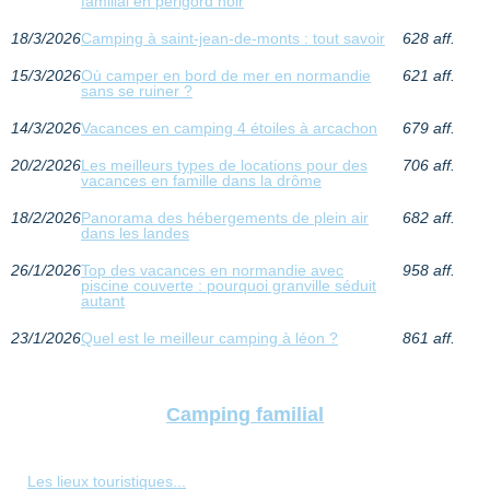
familial en périgord noir
18/3/2026
Camping à saint-jean-de-monts : tout savoir
628 aff.
15/3/2026
Où camper en bord de mer en normandie
621 aff.
sans se ruiner ?
14/3/2026
Vacances en camping 4 étoiles à arcachon
679 aff.
20/2/2026
Les meilleurs types de locations pour des
706 aff.
vacances en famille dans la drôme
18/2/2026
Panorama des hébergements de plein air
682 aff.
dans les landes
26/1/2026
Top des vacances en normandie avec
958 aff.
piscine couverte : pourquoi granville séduit
autant
23/1/2026
Quel est le meilleur camping à léon ?
861 aff.
Camping familial
Les lieux touristiques...