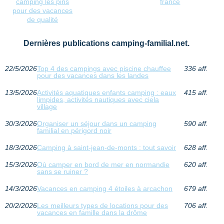
camping les pins
france
pour des vacances
de qualité
Dernières publications camping-familial.net.
22/5/2026
Top 4 des campings avec piscine chauffee
336 aff.
pour des vacances dans les landes
13/5/2026
Activités aquatiques enfants camping : eaux
415 aff.
limpides, activités nautiques avec ciela
village
30/3/2026
Organiser un séjour dans un camping
590 aff.
familial en périgord noir
18/3/2026
Camping à saint-jean-de-monts : tout savoir
628 aff.
15/3/2026
Où camper en bord de mer en normandie
620 aff.
sans se ruiner ?
14/3/2026
Vacances en camping 4 étoiles à arcachon
679 aff.
20/2/2026
Les meilleurs types de locations pour des
706 aff.
vacances en famille dans la drôme