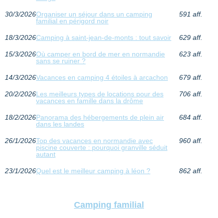
30/3/2026
Organiser un séjour dans un camping
591 aff.
familial en périgord noir
18/3/2026
Camping à saint-jean-de-monts : tout savoir
629 aff.
15/3/2026
Où camper en bord de mer en normandie
623 aff.
sans se ruiner ?
14/3/2026
Vacances en camping 4 étoiles à arcachon
679 aff.
20/2/2026
Les meilleurs types de locations pour des
706 aff.
vacances en famille dans la drôme
18/2/2026
Panorama des hébergements de plein air
684 aff.
dans les landes
26/1/2026
Top des vacances en normandie avec
960 aff.
piscine couverte : pourquoi granville séduit
autant
23/1/2026
Quel est le meilleur camping à léon ?
862 aff.
Camping familial