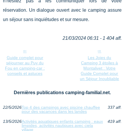
n'hésitez pas à les communiquer lors de votre
réservation. Un dialogue ouvert avec le camping assure
un séjour sans inquiétudes et sur mesure.
21/03/2024 06:31 - 1 404 aff.
Guide complet pour
Les Joies du
séjourner au Puy du
Camping 3 étoiles à
Fou en camping-car :
Montalivet : Votre
conseils et astuces
Guide Complet pour
un Séjour Inoubliable
Dernières publications camping-familial.net.
22/5/2026
Top 4 des campings avec piscine chauffee
337 aff.
pour des vacances dans les landes
13/5/2026
Activités aquatiques enfants camping : eaux
419 aff.
limpides, activités nautiques avec ciela
village