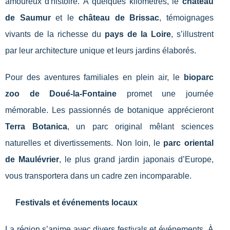
amoureux d'histoire. À quelques kilomètres, le
château
de Saumur
et le
château de Brissac
, témoignages
vivants de la richesse du
pays de la Loire
, s’illustrent
par leur architecture unique et leurs jardins élaborés.
Pour des aventures familiales en plein air, le
bioparc
zoo de Doué-la-Fontaine
promet une journée
mémorable. Les passionnés de botanique apprécieront
Terra Botanica
, un parc original mêlant sciences
naturelles et divertissements. Non loin, le
parc oriental
de Maulévrier
, le plus grand jardin japonais d’Europe,
vous transportera dans un cadre zen incomparable.
Festivals et événements locaux
La région s’anime avec divers festivals et événements. À