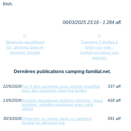
tous.
06/03/2025 23:16 - 1 284 aff.
Vacances aquatiques
Camping 3 étoiles à
lot : plongez dans le
brem-sur-mer :
bonheur familial
confort et nature aux
logeries
Dernières publications camping-familial.net.
22/5/2026
Top 4 des campings avec piscine chauffee
337 aff.
pour des vacances dans les landes
13/5/2026
Activités aquatiques enfants camping : eaux
418 aff.
limpides, activités nautiques avec ciela
village
30/3/2026
Organiser un séjour dans un camping
591 aff.
familial en périgord noir