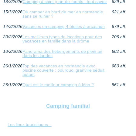
18/3/2026
Camping à saint-jean-de-monts : tout savoir
629 aff.
15/3/2026
Où camper en bord de mer en normandie
621 aff.
sans se ruiner ?
14/3/2026
Vacances en camping 4 étoiles à arcachon
679 aff.
20/2/2026
Les meilleurs types de locations pour des
706 aff.
vacances en famille dans la drôme
18/2/2026
Panorama des hébergements de plein air
682 aff.
dans les landes
26/1/2026
Top des vacances en normandie avec
960 aff.
piscine couverte : pourquoi granville séduit
autant
23/1/2026
Quel est le meilleur camping à léon ?
861 aff.
Camping familial
Les lieux touristiques...