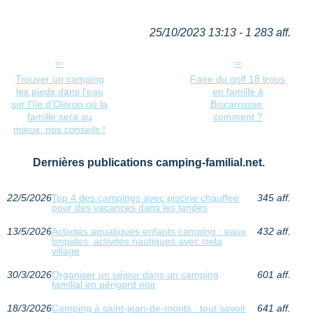
25/10/2023 13:13 - 1 283 aff.
Trouver un camping
Faire du golf 18 trous
les pieds dans l'eau
en famille à
sur l'île d'Oléron où la
Biscarrosse,
famille sera au
comment ?
mieux, nos conseils !
Dernières publications camping-familial.net.
22/5/2026
Top 4 des campings avec piscine chauffee
345 aff.
pour des vacances dans les landes
13/5/2026
Activités aquatiques enfants camping : eaux
432 aff.
limpides, activités nautiques avec ciela
village
30/3/2026
Organiser un séjour dans un camping
601 aff.
familial en périgord noir
18/3/2026
Camping à saint-jean-de-monts : tout savoir
641 aff.