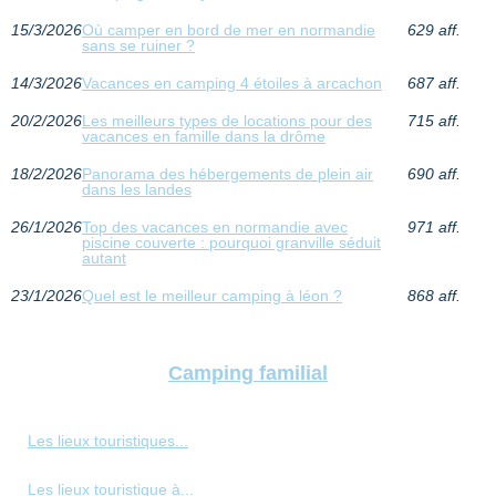
15/3/2026
Où camper en bord de mer en normandie
629 aff.
sans se ruiner ?
14/3/2026
Vacances en camping 4 étoiles à arcachon
687 aff.
20/2/2026
Les meilleurs types de locations pour des
715 aff.
vacances en famille dans la drôme
18/2/2026
Panorama des hébergements de plein air
690 aff.
dans les landes
26/1/2026
Top des vacances en normandie avec
971 aff.
piscine couverte : pourquoi granville séduit
autant
23/1/2026
Quel est le meilleur camping à léon ?
868 aff.
Camping familial
Les lieux touristiques...
Les lieux touristique à...