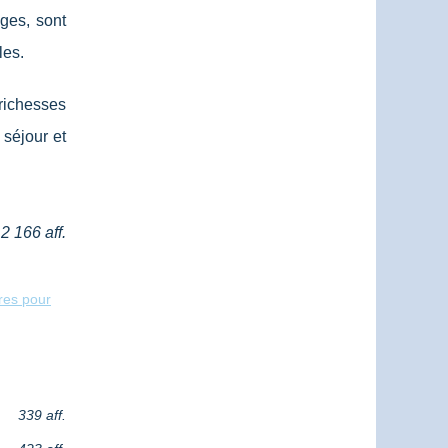
ages, sont
les.
 richesses
 séjour et
2 166 aff.
res pour
339 aff.