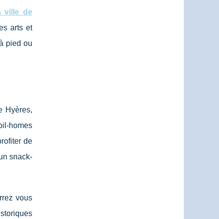
 ville de
es arts et
à pied ou
e Hyères,
bil-homes
rofiter de
 un snack-
rrez vous
istoriques