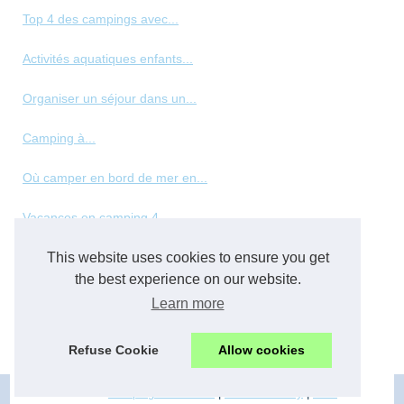
Top 4 des campings avec...
Activités aquatiques enfants...
Organiser un séjour dans un...
Camping à...
Où camper en bord de mer en...
Vacances en camping 4...
Les meilleurs types de...
This website uses cookies to ensure you get
the best experience on our website.
Panorama des hébergements de...
Learn more
Top des vacances en normandie...
Refuse Cookie
Allow cookies
© 2026
Camping-familial.net
|
Cookies Policy
|
RSS