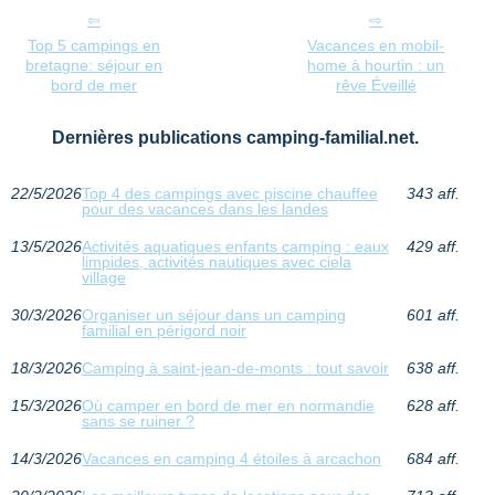
Top 5 campings en
Vacances en mobil-
bretagne: séjour en
home à hourtin : un
bord de mer
rêve Éveillé
Dernières publications camping-familial.net.
22/5/2026
Top 4 des campings avec piscine chauffee
343 aff.
pour des vacances dans les landes
13/5/2026
Activités aquatiques enfants camping : eaux
429 aff.
limpides, activités nautiques avec ciela
village
30/3/2026
Organiser un séjour dans un camping
601 aff.
familial en périgord noir
18/3/2026
Camping à saint-jean-de-monts : tout savoir
638 aff.
15/3/2026
Où camper en bord de mer en normandie
628 aff.
sans se ruiner ?
14/3/2026
Vacances en camping 4 étoiles à arcachon
684 aff.