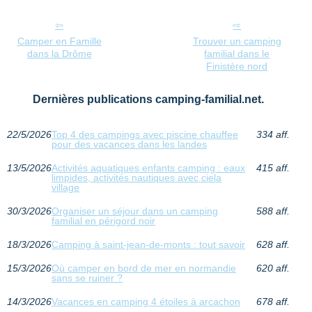
Camper en Famille
Trouver un camping
dans la Drôme
familial dans le
Finistère nord
Dernières publications camping-familial.net.
22/5/2026
Top 4 des campings avec piscine chauffee
334 aff.
pour des vacances dans les landes
13/5/2026
Activités aquatiques enfants camping : eaux
415 aff.
limpides, activités nautiques avec ciela
village
30/3/2026
Organiser un séjour dans un camping
588 aff.
familial en périgord noir
18/3/2026
Camping à saint-jean-de-monts : tout savoir
628 aff.
15/3/2026
Où camper en bord de mer en normandie
620 aff.
sans se ruiner ?
14/3/2026
Vacances en camping 4 étoiles à arcachon
678 aff.