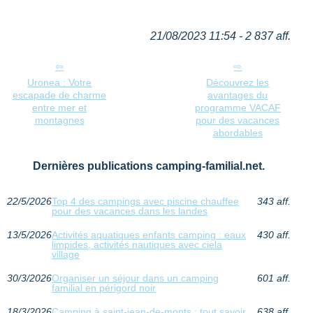
21/08/2023 11:54 - 2 837 aff.
Uronea : Votre
Découvrez les
escapade de charme
avantages du
entre mer et
programme VACAF
montagnes
pour des vacances
abordables
Dernières publications camping-familial.net.
22/5/2026
Top 4 des campings avec piscine chauffee
343 aff.
pour des vacances dans les landes
13/5/2026
Activités aquatiques enfants camping : eaux
430 aff.
limpides, activités nautiques avec ciela
village
30/3/2026
Organiser un séjour dans un camping
601 aff.
familial en périgord noir
18/3/2026
Camping à saint-jean-de-monts : tout savoir
638 aff.