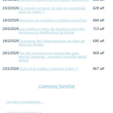
15/3/2026
Où camper en bord de mer en normandie
628 aff.
sans se ruiner ?
14/3/2026
Vacances en camping 4 étoiles à arcachon
684 aff.
20/2/2026
Les meilleurs types de locations pour des
713 aff.
vacances en famille dans la drôme
18/2/2026
Panorama des hébergements de plein air
690 aff.
dans les landes
26/1/2026
Top des vacances en normandie avec
969 aff.
piscine couverte : pourquoi granville séduit
autant
23/1/2026
Quel est le meilleur camping à léon ?
867 aff.
Camping familial
Les lieux touristiques...
Les lieux touristique à...