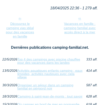
18/04/2025 22:36 - 1 279 aff.
Découvrez le
Vacances en famille :
camping vias idéal
camping familial avec
pour des vacances
accès direct à la mer
en famille
Dernières publications camping-familial.net.
22/5/2026
Top 4 des campings avec piscine chauffee
333 aff.
pour des vacances dans les landes
13/5/2026
Activités aquatiques enfants camping : eaux
414 aff.
limpides, activités nautiques avec ciela
village
30/3/2026
Organiser un séjour dans un camping
587 aff.
familial en périgord noir
18/3/2026
Camping à saint-jean-de-monts : tout savoir
628 aff.
15/3/2026
Où camper en bord de mer en normandie
618 aff.