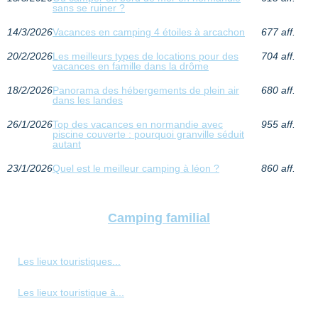
sans se ruiner ?
14/3/2026
Vacances en camping 4 étoiles à arcachon
677 aff.
20/2/2026
Les meilleurs types de locations pour des
704 aff.
vacances en famille dans la drôme
18/2/2026
Panorama des hébergements de plein air
680 aff.
dans les landes
26/1/2026
Top des vacances en normandie avec
955 aff.
piscine couverte : pourquoi granville séduit
autant
23/1/2026
Quel est le meilleur camping à léon ?
860 aff.
Camping familial
Les lieux touristiques...
Les lieux touristique à...