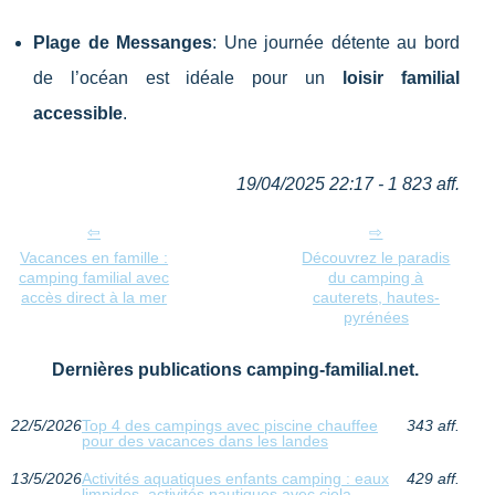
Plage de Messanges
: Une journée détente au bord
de l’océan est idéale pour un
loisir familial
accessible
.
19/04/2025 22:17 - 1 823 aff.
Vacances en famille :
Découvrez le paradis
camping familial avec
du camping à
accès direct à la mer
cauterets, hautes-
pyrénées
Dernières publications camping-familial.net.
22/5/2026
Top 4 des campings avec piscine chauffee
343 aff.
pour des vacances dans les landes
13/5/2026
Activités aquatiques enfants camping : eaux
429 aff.
limpides, activités nautiques avec ciela