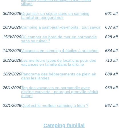
village
30/3/2026
Organiser un séjour dans un camping
601 aff.
familial en périgord noir
18/3/2026
Camping à saint-jean-de-monts : tout savoir
637 aff.
15/3/2026
Où camper en bord de mer en normandie
628 aff.
sans se ruiner ?
14/3/2026
Vacances en camping 4 étoiles à arcachon
684 aff.
20/2/2026
Les meilleurs types de locations pour des
713 aff.
vacances en famille dans la drôme
18/2/2026
Panorama des hébergements de plein air
689 aff.
dans les landes
26/1/2026
Top des vacances en normandie avec
969 aff.
piscine couverte : pourquoi granville séduit
autant
23/1/2026
Quel est le meilleur camping à léon ?
867 aff.
Camping familial