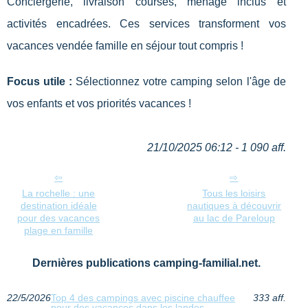
Conciergerie, livraison courses, ménage inclus et
activités encadrées. Ces services transforment vos
vacances vendée famille en séjour tout compris !
Focus utile :
Sélectionnez votre camping selon l'âge de
vos enfants et vos priorités vacances !
21/10/2025 06:12 - 1 090 aff.
La rochelle : une
Tous les loisirs
destination idéale
nautiques à découvrir
pour des vacances
au lac de Pareloup
plage en famille
Dernières publications camping-familial.net.
22/5/2026
Top 4 des campings avec piscine chauffee
333 aff.
pour des vacances dans les landes