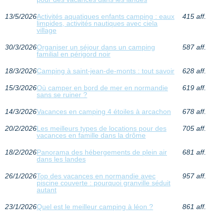
13/5/2026
Activités aquatiques enfants camping : eaux
415 aff.
limpides, activités nautiques avec ciela
village
30/3/2026
Organiser un séjour dans un camping
587 aff.
familial en périgord noir
18/3/2026
Camping à saint-jean-de-monts : tout savoir
628 aff.
15/3/2026
Où camper en bord de mer en normandie
619 aff.
sans se ruiner ?
14/3/2026
Vacances en camping 4 étoiles à arcachon
678 aff.
20/2/2026
Les meilleurs types de locations pour des
705 aff.
vacances en famille dans la drôme
18/2/2026
Panorama des hébergements de plein air
681 aff.
dans les landes
26/1/2026
Top des vacances en normandie avec
957 aff.
piscine couverte : pourquoi granville séduit
autant
23/1/2026
Quel est le meilleur camping à léon ?
861 aff.