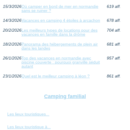
15/3/2026
Où camper en bord de mer en normandie
619 aff.
sans se ruiner ?
14/3/2026
Vacances en camping 4 étoiles à arcachon
678 aff.
20/2/2026
Les meilleurs types de locations pour des
704 aff.
vacances en famille dans la drôme
18/2/2026
Panorama des hébergements de plein air
681 aff.
dans les landes
26/1/2026
Top des vacances en normandie avec
957 aff.
piscine couverte : pourquoi granville séduit
autant
23/1/2026
Quel est le meilleur camping à léon ?
861 aff.
Camping familial
Les lieux touristiques...
Les lieux touristique à...