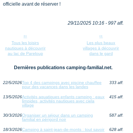
officielle avant de réserver !
29/11/2025 10:16 - 997 aff.
Tous les loisirs
Les plus beaux
nautiques à découvrir
villages à découvrir
au lac de Pareloup
dans le gard
Dernières publications camping-familial.net.
22/5/2026
Top 4 des campings avec piscine chauffee
333 aff.
pour des vacances dans les landes
13/5/2026
Activités aquatiques enfants camping : eaux
415 aff.
limpides, activités nautiques avec ciela
village
30/3/2026
Organiser un séjour dans un camping
587 aff.
familial en périgord noir
18/3/2026
Camping à saint-jean-de-monts : tout savoir
628 aff.