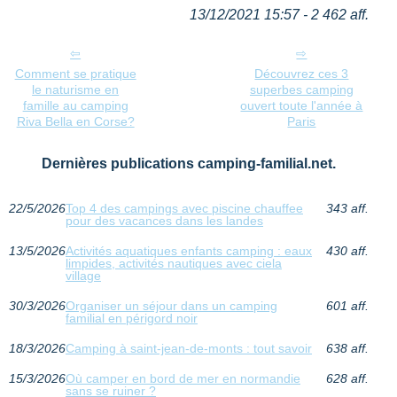
13/12/2021 15:57 - 2 462 aff.
Comment se pratique
Découvrez ces 3
le naturisme en
superbes camping
famille au camping
ouvert toute l'année à
Riva Bella en Corse?
Paris
Dernières publications camping-familial.net.
22/5/2026
Top 4 des campings avec piscine chauffee
343 aff.
pour des vacances dans les landes
13/5/2026
Activités aquatiques enfants camping : eaux
430 aff.
limpides, activités nautiques avec ciela
village
30/3/2026
Organiser un séjour dans un camping
601 aff.
familial en périgord noir
18/3/2026
Camping à saint-jean-de-monts : tout savoir
638 aff.
15/3/2026
Où camper en bord de mer en normandie
628 aff.
sans se ruiner ?