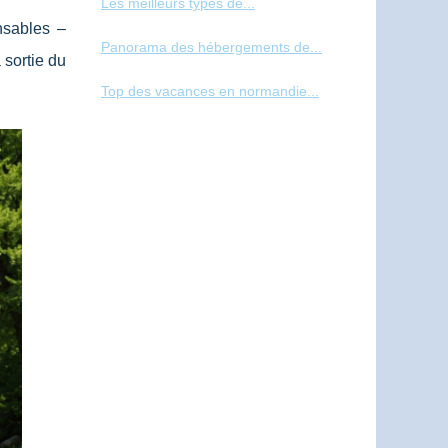
Les meilleurs types de...
nsables –
Panorama des hébergements de...
 sortie du
Top des vacances en normandie...