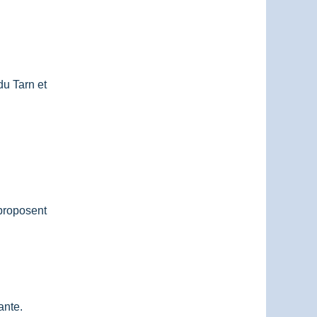
du Tarn et
proposent
ante.