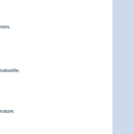
nnes.
aturelle.
nature.