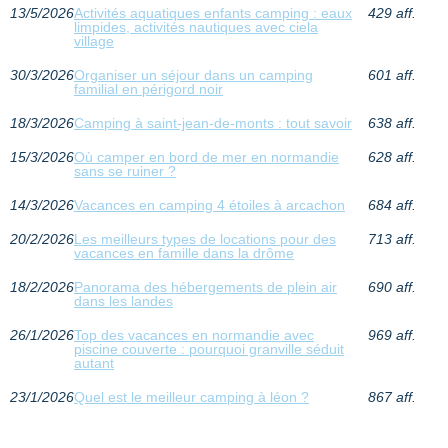
13/5/2026
Activités aquatiques enfants camping : eaux
429 aff.
limpides, activités nautiques avec ciela
village
30/3/2026
Organiser un séjour dans un camping
601 aff.
familial en périgord noir
18/3/2026
Camping à saint-jean-de-monts : tout savoir
638 aff.
15/3/2026
Où camper en bord de mer en normandie
628 aff.
sans se ruiner ?
14/3/2026
Vacances en camping 4 étoiles à arcachon
684 aff.
20/2/2026
Les meilleurs types de locations pour des
713 aff.
vacances en famille dans la drôme
18/2/2026
Panorama des hébergements de plein air
690 aff.
dans les landes
26/1/2026
Top des vacances en normandie avec
969 aff.
piscine couverte : pourquoi granville séduit
autant
23/1/2026
Quel est le meilleur camping à léon ?
867 aff.