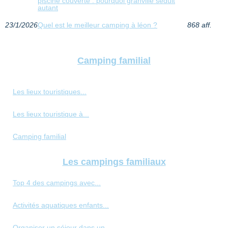
piscine couverte : pourquoi granville séduit
autant
23/1/2026
Quel est le meilleur camping à léon ?
868 aff.
Camping familial
Les lieux touristiques...
Les lieux touristique à...
Camping familial
Les campings familiaux
Top 4 des campings avec...
Activités aquatiques enfants...
Organiser un séjour dans un...