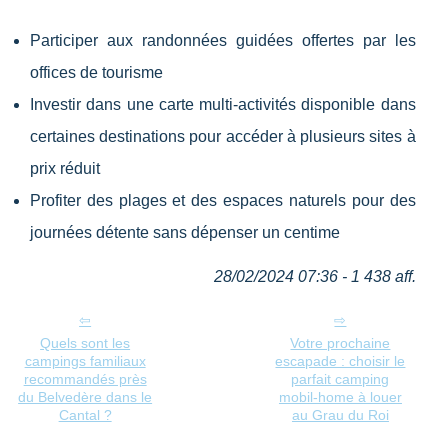
Participer aux randonnées guidées offertes par les
offices de tourisme
Investir dans une carte multi-activités disponible dans
certaines destinations pour accéder à plusieurs sites à
prix réduit
Profiter des plages et des espaces naturels pour des
journées détente sans dépenser un centime
28/02/2024 07:36 - 1 438 aff.
Quels sont les
Votre prochaine
campings familiaux
escapade : choisir le
recommandés près
parfait camping
du Belvedère dans le
mobil-home à louer
Cantal ?
au Grau du Roi