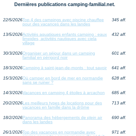
Dernières publications camping-familial.net.
22/5/2026
Top 4 des campings avec piscine chauffee
345 aff.
pour des vacances dans les landes
13/5/2026
Activités aquatiques enfants camping : eaux
432 aff.
limpides, activités nautiques avec ciela
village
30/3/2026
Organiser un séjour dans un camping
601 aff.
familial en périgord noir
18/3/2026
Camping à saint-jean-de-monts : tout savoir
641 aff.
15/3/2026
Où camper en bord de mer en normandie
628 aff.
sans se ruiner ?
14/3/2026
Vacances en camping 4 étoiles à arcachon
685 aff.
20/2/2026
Les meilleurs types de locations pour des
713 aff.
vacances en famille dans la drôme
18/2/2026
Panorama des hébergements de plein air
690 aff.
dans les landes
26/1/2026
Top des vacances en normandie avec
971 aff.