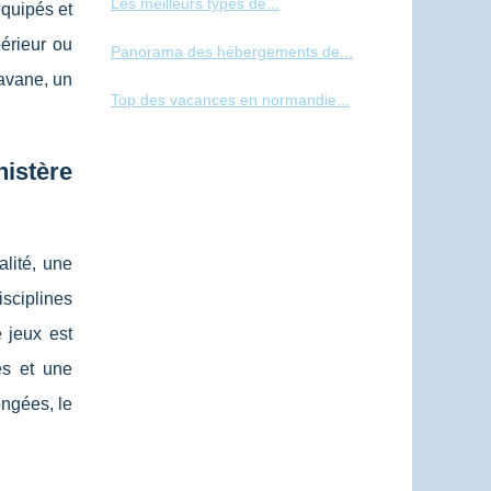
Les meilleurs types de...
équipés et
érieur ou
Panorama des hébergements de...
avane, un
Top des vacances en normandie...
nistère
alité, une
isciplines
 jeux est
es et une
ongées, le