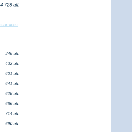
4 728 aff.
iscarrosse
345 aff.
432 aff.
601 aff.
641 aff.
628 aff.
686 aff.
714 aff.
690 aff.