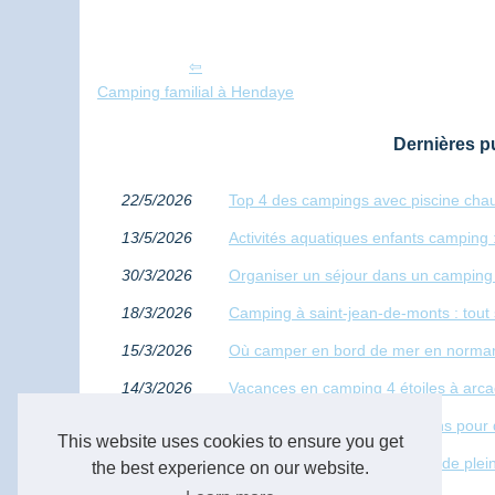
Camping familial à Hendaye
Dernières pu
22/5/2026
Top 4 des campings avec piscine chau
13/5/2026
Activités aquatiques enfants camping :
30/3/2026
Organiser un séjour dans un camping f
18/3/2026
Camping à saint-jean-de-monts : tout 
15/3/2026
Où camper en bord de mer en normand
14/3/2026
Vacances en camping 4 étoiles à arc
20/2/2026
Les meilleurs types de locations pour
This website uses cookies to ensure you get
18/2/2026
Panorama des hébergements de plein 
the best experience on our website.