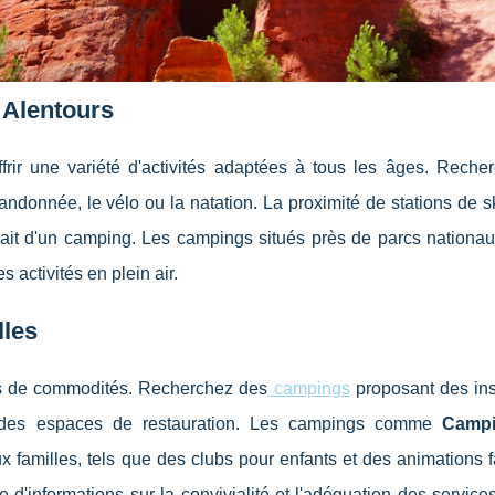
x Alentours
ffrir une variété d'activités adaptées à tous les âges. Reche
 randonnée, le vélo ou la natation. La proximité de stations de
ttrait d'un camping. Les campings situés près de parcs nation
s activités en plein air.
lles
es de commodités. Recherchez des
campings
proposant des ins
t des espaces de restauration. Les campings comme
Camp
 familles, tels que des clubs pour enfants et des animations f
d'informations sur la convivialité et l'adéquation des service