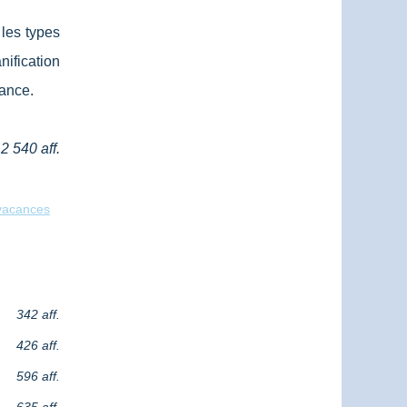
 les types
nification
rance.
2 540 aff.
 vacances
342 aff.
426 aff.
596 aff.