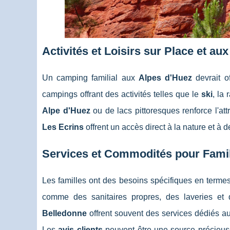
Activités et Loisirs sur Place et au
Un camping familial aux
Alpes d'Huez
devrait o
campings offrant des activités telles que le
ski
, la
Alpe d'Huez
ou de lacs pittoresques renforce l'a
Les Ecrins
offrent un accès direct à la nature et à de
Services et Commodités pour Fami
Les familles ont des besoins spécifiques en term
comme des sanitaires propres, des laveries e
Belledonne
offrent souvent des services dédiés aux
Les
avis clients
peuvent être une source précieuse 