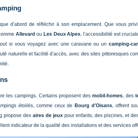
Camping
que d'abord de réfléchir à son emplacement. Que vous privil
s comme
Allevard
ou
Les Deux Alpes
, l'accessibilité est crucia
rtout si vous voyagez avec une caravane ou un
camping-ca
eauté naturelle et facilité d'accès, avec des sites pittoresques 
ité.
ons
tre les campings. Certains proposent des
mobil-homes
, des
t
ampings étoilés, comme ceux de
Bourg d'Oisans
, offrent s
ng propose des
aires de jeux
pour enfants, des piscines, et de
lent indicateur de la qualité des installations et des services off