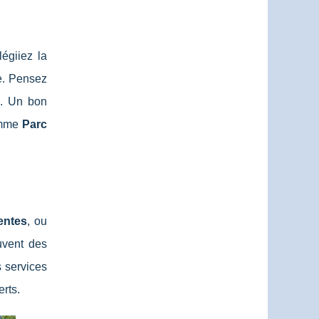
égiiez la
le. Pensez
r
. Un bon
comme
Parc
entes
, ou
ouvent des
s services
erts.