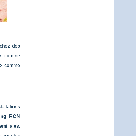
rchez des
 ski comme
aux comme
tallations
ing RCN
amiliales.
s pour les