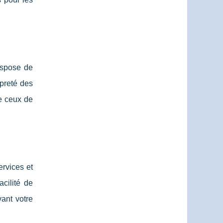
ispose de
opreté des
e ceux de
rvices et
acilité de
vant votre