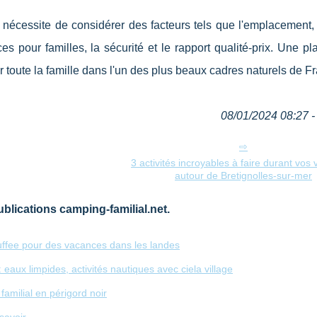
 nécessite de considérer des facteurs tels que l'emplacement,
s pour familles, la sécurité et le rapport qualité-prix. Une pla
oute la famille dans l'un des plus beaux cadres naturels de F
08/01/2024 08:27 - 
3 activités incroyables à faire durant vos
autour de Bretignolles-sur-mer
blications camping-familial.net.
ffee pour des vacances dans les landes
 eaux limpides, activités nautiques avec ciela village
amilial en périgord noir