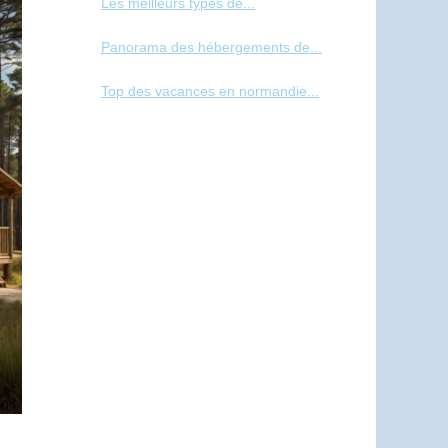
Les meilleurs types de...
Panorama des hébergements de...
Top des vacances en normandie...