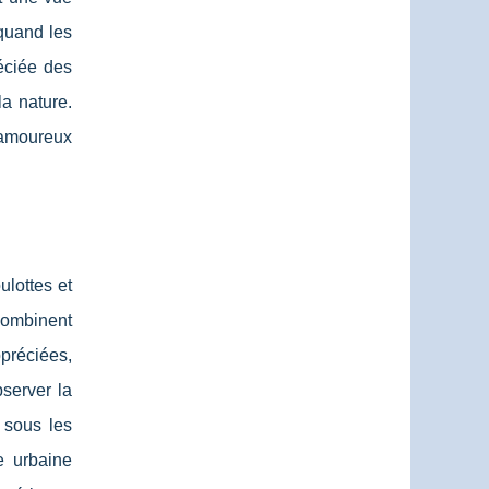
quand les
éciée des
a nature.
 amoureux
ulottes et
combinent
ppréciées,
bserver la
 sous les
e urbaine