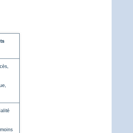
ts
ccès,
ue,
alité
, moins