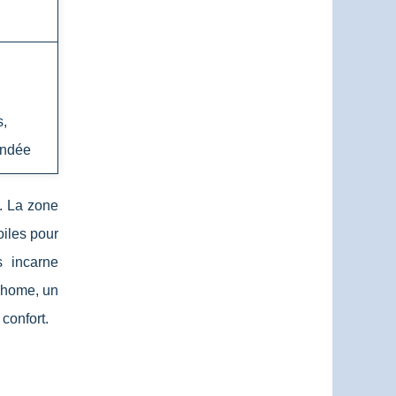
s,
andée
s. La zone
oiles pour
s incarne
-home, un
confort.