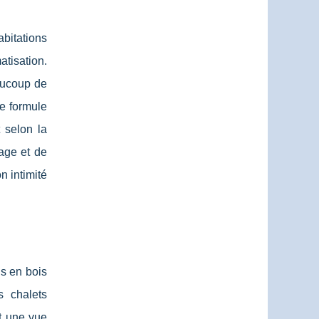
bitations
atisation.
aucoup de
e formule
t selon la
age et de
n intimité
s en bois
s chalets
t une vue