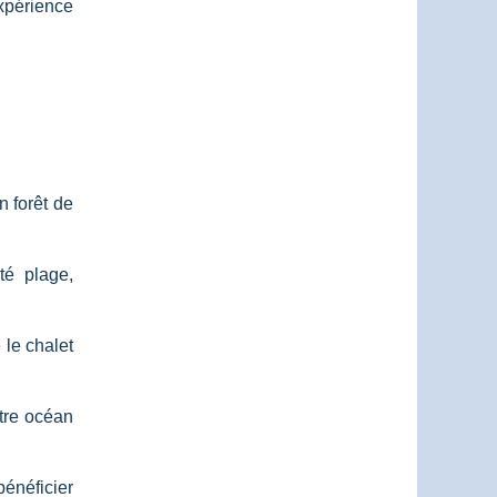
expérience
 forêt de
té plage,
 le chalet
tre océan
bénéficier