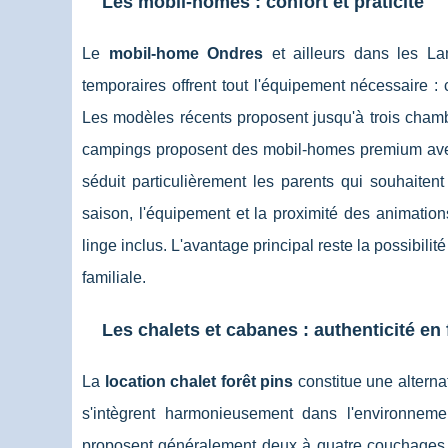
Les mobil-homes : confort
et praticité
Le
mobil-home Ondres
et ailleurs dans les Lan
temporaires offrent tout l'équipement nécessaire :
Les modèles récents proposent jusqu'à trois chamb
campings proposent des mobil-homes premium avec l
séduit particulièrement les parents qui souhaitent
saison, l'équipement et la proximité des animatio
linge inclus. L'avantage principal reste la possibilit
familiale.
Les chalets et cabanes : authenticité en 
La
location chalet forêt pins
constitue une altern
s'intègrent harmonieusement dans l'environneme
proposent généralement deux à quatre couchages a