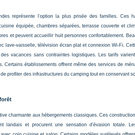
des représente l'option la plus prisée des familles. Ces ha
 cuisine équipée, chambres séparées, terrasse couverte et clim
res et peuvent accueillir huit personnes confortablement. Be
ave-vaisselle, télévision écran plat et connexion Wi-Fi. Cett
 des vacances sans contraintes logistiques. Les tarifs varien
ns. Certains établissements offrent même des services de mén
é de profiter des infrastructures du camping tout en conservant so
forêt
ative charmante aux hébergements classiques. Ces construction
nt landais et procurent une sensation d'évasion totale. Le
vec coin cuisine et salon. Certains modèles surélevés offren