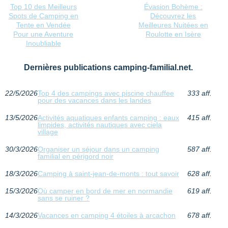
Top 10 des Meilleurs
Évasion Bohème :
Spots de Camping en
Découvrez les
Tente en Vendée
Meilleures Nuitées en
Pour une Aventure
Roulotte en Isère
Inoubliable
Dernières publications camping-familial.net.
22/5/2026
Top 4 des campings avec piscine chauffee
333 aff.
pour des vacances dans les landes
13/5/2026
Activités aquatiques enfants camping : eaux
415 aff.
limpides, activités nautiques avec ciela
village
30/3/2026
Organiser un séjour dans un camping
587 aff.
familial en périgord noir
18/3/2026
Camping à saint-jean-de-monts : tout savoir
628 aff.
15/3/2026
Où camper en bord de mer en normandie
619 aff.
sans se ruiner ?
14/3/2026
Vacances en camping 4 étoiles à arcachon
678 aff.