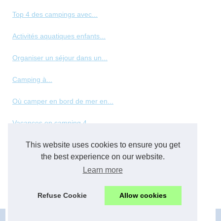
Top 4 des campings avec...
Activités aquatiques enfants...
Organiser un séjour dans un...
Camping à...
Où camper en bord de mer en...
Vacances en camping 4...
This website uses cookies to ensure you get
Les meilleurs types de...
the best experience on our website.
Panorama des hébergements de...
Learn more
Top des vacances en normandie...
Refuse Cookie
Allow cookies
© 2026
Camping-familial.net
|
Cookies Policy
|
RSS