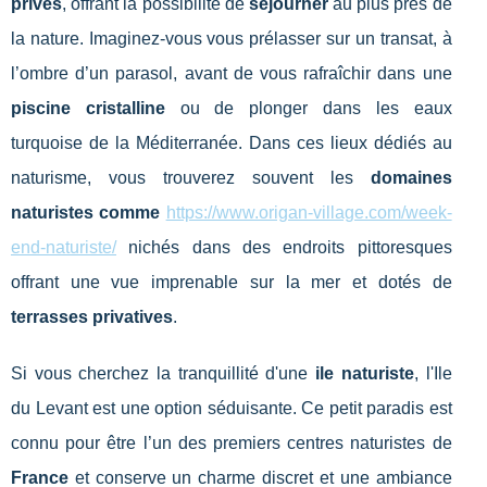
privés
, offrant la possibilité de
sejourner
au plus près de
la nature. Imaginez-vous vous prélasser sur un transat, à
l’ombre d’un parasol, avant de vous rafraîchir dans une
piscine cristalline
ou de plonger dans les eaux
turquoise de la Méditerranée. Dans ces lieux dédiés au
naturisme, vous trouverez souvent les
domaines
naturistes comme
https://www.origan-village.com/week-
end-naturiste/
nichés dans des endroits pittoresques
offrant une vue imprenable sur la mer et dotés de
terrasses privatives
.
Si vous cherchez la tranquillité d'une
ile naturiste
, l'Ile
du Levant est une option séduisante. Ce petit paradis est
connu pour être l’un des premiers centres naturistes de
France
et conserve un charme discret et une ambiance