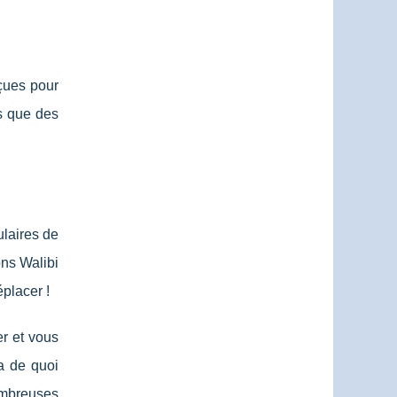
çues pour
es que des
ulaires de
ons Walibi
éplacer !
r et vous
 de quoi
ombreuses