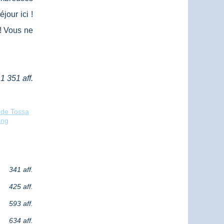
jour ici !
 ! Vous ne
1 351 aff.
 de Tossa
ing
341 aff.
425 aff.
593 aff.
634 aff.