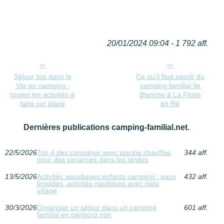
20/01/2024 09:04 - 1 792 aff.
Séjour top dans le
Ce qu'il faut savoir du
Var en camping :
camping familial Ile
toutes les activités à
Blanche à La Flotte
faire sur place
en Ré
Dernières publications camping-familial.net.
22/5/2026
Top 4 des campings avec piscine chauffee
344 aff.
pour des vacances dans les landes
13/5/2026
Activités aquatiques enfants camping : eaux
432 aff.
limpides, activités nautiques avec ciela
village
30/3/2026
Organiser un séjour dans un camping
601 aff.
familial en périgord noir