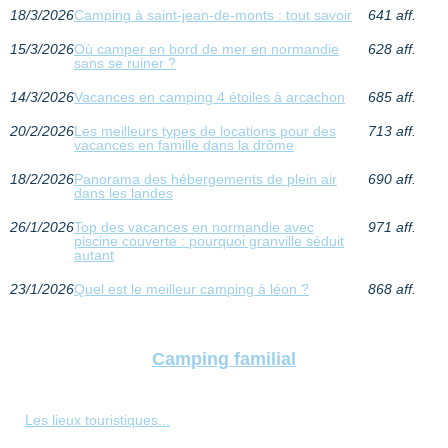
18/3/2026
Camping à saint-jean-de-monts : tout savoir
641 aff.
15/3/2026
Où camper en bord de mer en normandie
628 aff.
sans se ruiner ?
14/3/2026
Vacances en camping 4 étoiles à arcachon
685 aff.
20/2/2026
Les meilleurs types de locations pour des
713 aff.
vacances en famille dans la drôme
18/2/2026
Panorama des hébergements de plein air
690 aff.
dans les landes
26/1/2026
Top des vacances en normandie avec
971 aff.
piscine couverte : pourquoi granville séduit
autant
23/1/2026
Quel est le meilleur camping à léon ?
868 aff.
Camping familial
Les lieux touristiques...