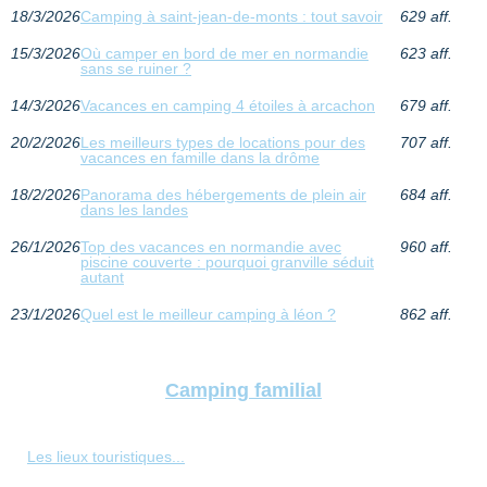
18/3/2026
Camping à saint-jean-de-monts : tout savoir
629 aff.
15/3/2026
Où camper en bord de mer en normandie
623 aff.
sans se ruiner ?
14/3/2026
Vacances en camping 4 étoiles à arcachon
679 aff.
20/2/2026
Les meilleurs types de locations pour des
707 aff.
vacances en famille dans la drôme
18/2/2026
Panorama des hébergements de plein air
684 aff.
dans les landes
26/1/2026
Top des vacances en normandie avec
960 aff.
piscine couverte : pourquoi granville séduit
autant
23/1/2026
Quel est le meilleur camping à léon ?
862 aff.
Camping familial
Les lieux touristiques...