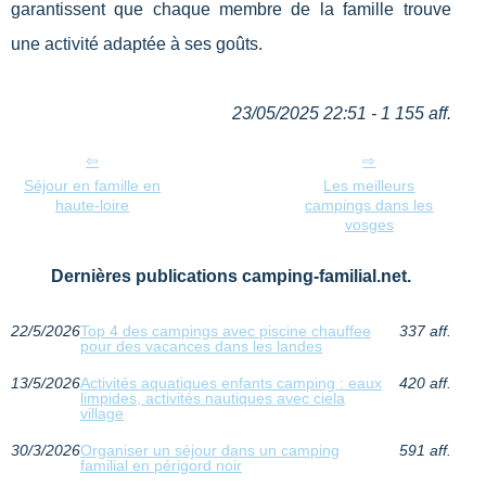
garantissent que chaque membre de la famille trouve
une activité adaptée à ses goûts.
23/05/2025 22:51 - 1 155 aff.
Séjour en famille en
Les meilleurs
haute-loire
campings dans les
vosges
Dernières publications camping-familial.net.
22/5/2026
Top 4 des campings avec piscine chauffee
337 aff.
pour des vacances dans les landes
13/5/2026
Activités aquatiques enfants camping : eaux
420 aff.
limpides, activités nautiques avec ciela
village
30/3/2026
Organiser un séjour dans un camping
591 aff.
familial en périgord noir