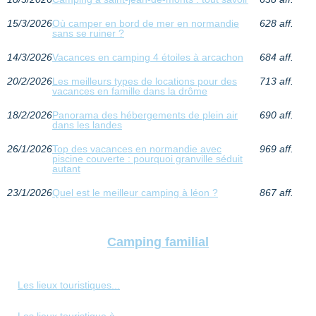
15/3/2026
Où camper en bord de mer en normandie
628 aff.
sans se ruiner ?
14/3/2026
Vacances en camping 4 étoiles à arcachon
684 aff.
20/2/2026
Les meilleurs types de locations pour des
713 aff.
vacances en famille dans la drôme
18/2/2026
Panorama des hébergements de plein air
690 aff.
dans les landes
26/1/2026
Top des vacances en normandie avec
969 aff.
piscine couverte : pourquoi granville séduit
autant
23/1/2026
Quel est le meilleur camping à léon ?
867 aff.
Camping familial
Les lieux touristiques...