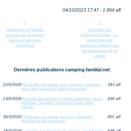
04/10/2023 17:47 - 1 894 aff.
Vacances en famille
Camping en
proches de la nature
Franche-Comté : La
dans un camping
destination de
d'Aveyron
vacances idéale pour
les amoureux de la
nature
Dernières publications camping-familial.net.
22/5/2026
Top 4 des campings avec piscine chauffee
343 aff.
pour des vacances dans les landes
13/5/2026
Activités aquatiques enfants camping : eaux
430 aff.
limpides, activités nautiques avec ciela
village
30/3/2026
Organiser un séjour dans un camping
601 aff.
familial en périgord noir
18/3/2026
Camping à saint-jean-de-monts : tout savoir
638 aff.