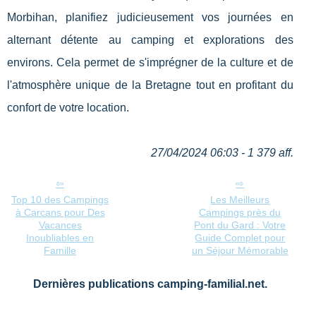
Morbihan, planifiez judicieusement vos journées en
alternant détente au camping et explorations des
environs. Cela permet de s'imprégner de la culture et de
l'atmosphère unique de la Bretagne tout en profitant du
confort de votre location.
27/04/2024 06:03 - 1 379 aff.
Top 10 des Campings
Les Meilleurs
à Carcans pour Des
Campings près du
Vacances
Pont du Gard : Votre
Inoubliables en
Guide Complet pour
Famille
un Séjour Mémorable
Dernières publications camping-familial.net.