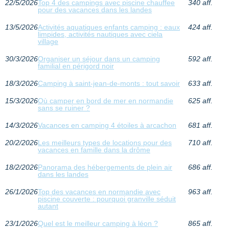
22/5/2026
Top 4 des campings avec piscine chauffee
340 aff.
pour des vacances dans les landes
13/5/2026
Activités aquatiques enfants camping : eaux
424 aff.
limpides, activités nautiques avec ciela
village
30/3/2026
Organiser un séjour dans un camping
592 aff.
familial en périgord noir
18/3/2026
Camping à saint-jean-de-monts : tout savoir
633 aff.
15/3/2026
Où camper en bord de mer en normandie
625 aff.
sans se ruiner ?
14/3/2026
Vacances en camping 4 étoiles à arcachon
681 aff.
20/2/2026
Les meilleurs types de locations pour des
710 aff.
vacances en famille dans la drôme
18/2/2026
Panorama des hébergements de plein air
686 aff.
dans les landes
26/1/2026
Top des vacances en normandie avec
963 aff.
piscine couverte : pourquoi granville séduit
autant
23/1/2026
Quel est le meilleur camping à léon ?
865 aff.