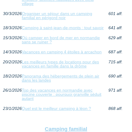
village
30/3/2026
Organiser un séjour dans un camping
601 aff.
familial en périgord noir
18/3/2026
Camping à saint-jean-de-monts : tout savoir
641 aff.
15/3/2026
Où camper en bord de mer en normandie
629 aff.
sans se ruiner ?
14/3/2026
Vacances en camping 4 étoiles à arcachon
687 aff.
20/2/2026
Les meilleurs types de locations pour des
715 aff.
vacances en famille dans la drôme
18/2/2026
Panorama des hébergements de plein air
690 aff.
dans les landes
26/1/2026
Top des vacances en normandie avec
971 aff.
piscine couverte : pourquoi granville séduit
autant
23/1/2026
Quel est le meilleur camping à léon ?
868 aff.
Camping familial