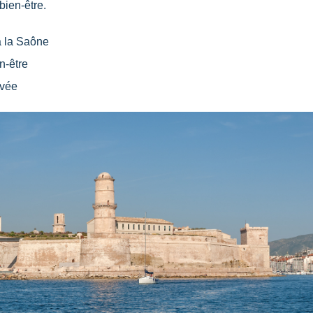
ien-être.
à la Saône
n-être
rvée