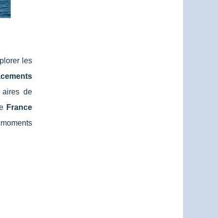
plorer les
acements
 aires de
de
France
es moments