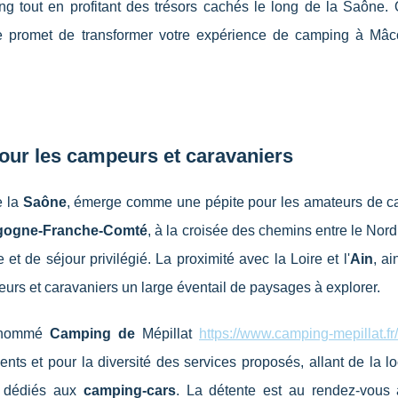
ning tout en profitant des trésors cachés le long de la Saône
e promet de transformer votre expérience de camping à Mâ
our les campeurs et caravaniers
e la
Saône
, émerge comme une pépite pour les amateurs de c
gogne-Franche-Comté
, à la croisée des chemins entre le Nord
 et de séjour privilégié. La proximité avec la Loire et l'
Ain
, ai
eurs et caravaniers un large éventail de paysages à explorer.
renommé
Camping de
Mépillat
https://www.camping-mepillat.f
ents et pour la diversité des services proposés, allant de la l
 dédiés aux
camping-cars
. La détente est au rendez-vous