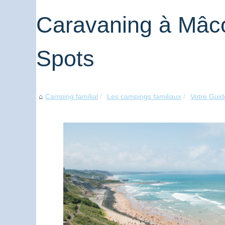
Caravaning à Mâco
Spots
Camping familial
Les campings familiaux
Votre Guid