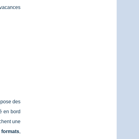
 vacances
ropose des
ué en bord
rchent une
 formats
,