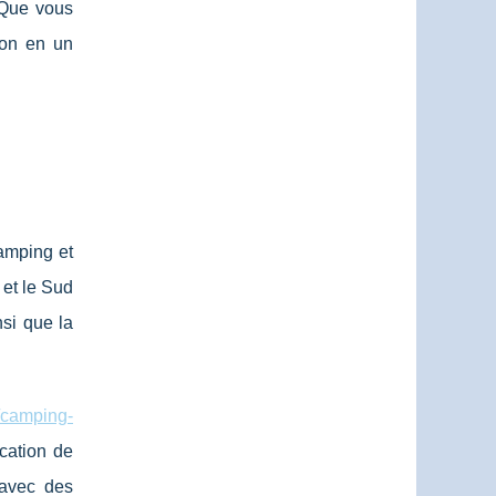
. Que vous
con en un
amping et
 et le Sud
nsi que la
r/camping-
ocation de
 avec des