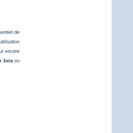
entiel de
tilisation
our encore
 Jura
ou