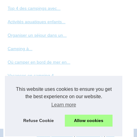
Top 4 des campings avec...
Activités aquatiques enfants...
Organiser un séjour dans un...
Camping à...
Où camper en bord de mer en...
Vacances en camping 4...
This website uses cookies to ensure you get
Les meilleurs types de...
the best experience on our website.
Panorama des hébergements de...
Learn more
Top des vacances en normandie...
Refuse Cookie
Allow cookies
© 2026
Camping-familial.net
|
Cookies Policy
|
RSS