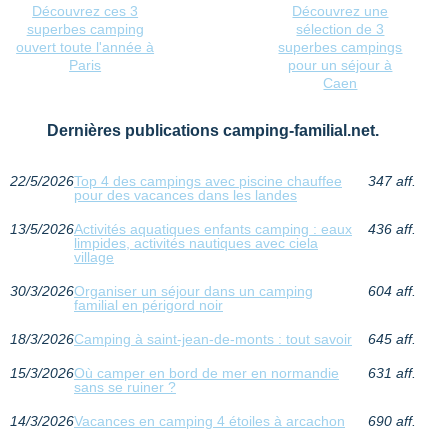
Découvrez ces 3
Découvrez une
superbes camping
sélection de 3
ouvert toute l'année à
superbes campings
Paris
pour un séjour à
Caen
Dernières publications camping-familial.net.
22/5/2026
Top 4 des campings avec piscine chauffee
347 aff.
pour des vacances dans les landes
13/5/2026
Activités aquatiques enfants camping : eaux
436 aff.
limpides, activités nautiques avec ciela
village
30/3/2026
Organiser un séjour dans un camping
604 aff.
familial en périgord noir
18/3/2026
Camping à saint-jean-de-monts : tout savoir
645 aff.
15/3/2026
Où camper en bord de mer en normandie
631 aff.
sans se ruiner ?
14/3/2026
Vacances en camping 4 étoiles à arcachon
690 aff.