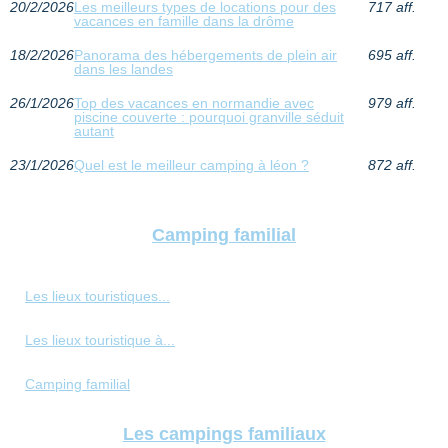
20/2/2026
Les meilleurs types de locations pour des
717 aff.
vacances en famille dans la drôme
18/2/2026
Panorama des hébergements de plein air
695 aff.
dans les landes
26/1/2026
Top des vacances en normandie avec
979 aff.
piscine couverte : pourquoi granville séduit
autant
23/1/2026
Quel est le meilleur camping à léon ?
872 aff.
Camping familial
Les lieux touristiques...
Les lieux touristique à...
Camping familial
Les campings familiaux