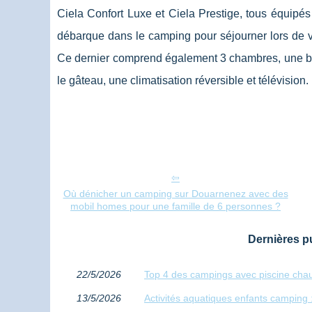
Ciela Confort Luxe et Ciela Prestige, tous équipé
débarque dans le camping pour séjourner lors de
Ce dernier comprend également 3 chambres, une bell
le gâteau, une climatisation réversible et télévision.
Où dénicher un camping sur Douarnenez avec des
mobil homes pour une famille de 6 personnes ?
Dernières pu
22/5/2026
Top 4 des campings avec piscine chau
13/5/2026
Activités aquatiques enfants camping :