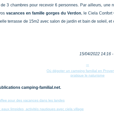
s de 3 chambres pour recevoir 6 personnes. Par ailleurs, une 
 vos
vacances en famille gorges du Verdon
, le Ciela Confor
e terrasse de 15m2 avec salon de jardin et bain de soleil, et 
15/04/2022 14:16 - 
Où dégoter un camping familial en Prove
pratique le naturisme
blications camping-familial.net.
ffee pour des vacances dans les landes
 eaux limpides, activités nautiques avec ciela village