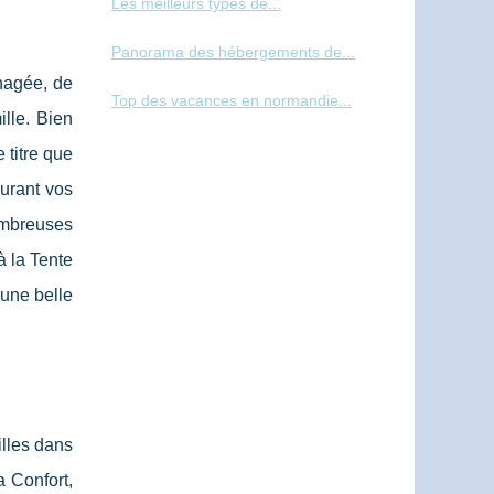
Les meilleurs types de...
Panorama des hébergements de...
énagée, de
Top des vacances en normandie...
ille. Bien
 titre que
urant vos
ombreuses
à la Tente
 une belle
illes dans
a Confort,