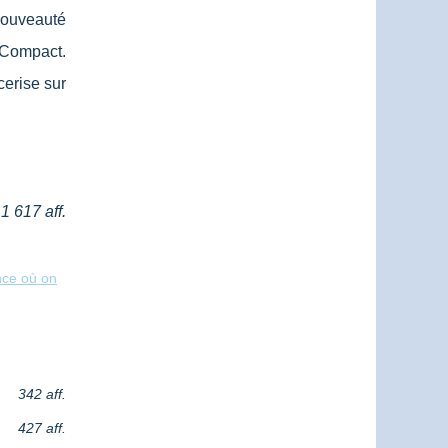
nouveauté
t Compact.
cerise sur
1 617 aff.
nce où on
342 aff.
427 aff.