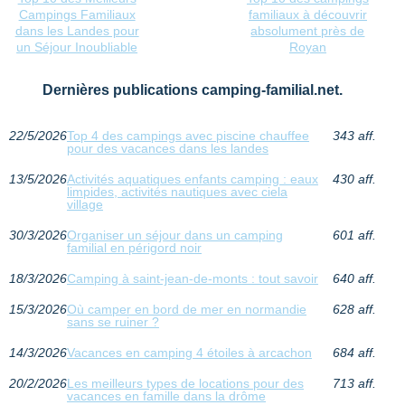
Campings Familiaux
familiaux à découvrir
dans les Landes pour
absolument près de
un Séjour Inoubliable
Royan
Dernières publications camping-familial.net.
22/5/2026
Top 4 des campings avec piscine chauffee
343 aff.
pour des vacances dans les landes
13/5/2026
Activités aquatiques enfants camping : eaux
430 aff.
limpides, activités nautiques avec ciela
village
30/3/2026
Organiser un séjour dans un camping
601 aff.
familial en périgord noir
18/3/2026
Camping à saint-jean-de-monts : tout savoir
640 aff.
15/3/2026
Où camper en bord de mer en normandie
628 aff.
sans se ruiner ?
14/3/2026
Vacances en camping 4 étoiles à arcachon
684 aff.
20/2/2026
Les meilleurs types de locations pour des
713 aff.
vacances en famille dans la drôme