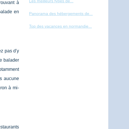
Les meilleurs types de...
rouvant à
balade en
Panorama des hébergements de...
Top des vacances en normandie...
ez pas d'y
se balader
notamment
ans aucune
iron à mi-
estaurants