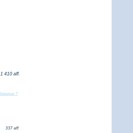
1 410 aff.
s basque ?
337 aff.