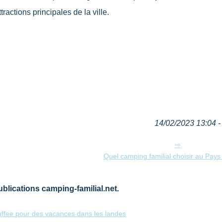
ractions principales de la ville.
14/02/2023 13:04 - 
Quel camping familial choisir au Pay
blications camping-familial.net.
ffee pour des vacances dans les landes