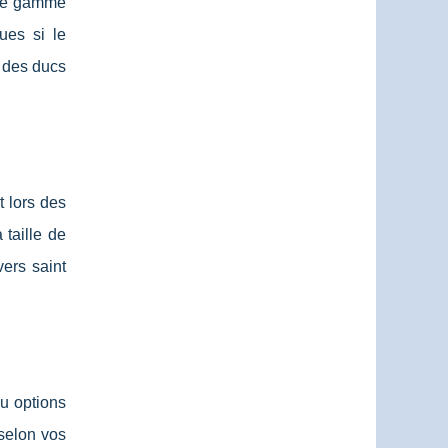
une gamme
ues si le
u des ducs
t lors des
 taille de
ers saint
ou options
 selon vos