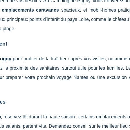
épend de vos besoins. Au Camping de Prigny, vous trouverez 
,
emplacements caravanes
spacieux, et mobil-homes pratiq
aux principaux points d'intérêt du pays Loire, comme le châtea
a plage.
ent
rigny
pour profiter de la fraîcheur après vos visites, notammen
 la proximité des sanitaires, surtout utile pour les familles. La
our préparer votre prochain voyage Nantes ou une excursion v
ces
, réservez tôt durant la haute saison : certains emplacements 
s salants, partent vite. Demandez conseil sur le meilleur lieu