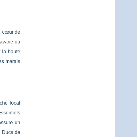
au cœur de
aravane ou
 la haute
des marais
rché local
ssentiels
assure un
s Ducs de