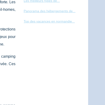
Les meilleurs types de...
orte. Les
bil-homes,
Panorama des hébergements de...
Top des vacances en normandie...
otections
jeux pour
ne.
du camping
rivée. Ces