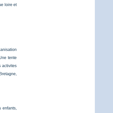
e loire et
ganisation
Une tente
 activites
Bretagne,
s enfants,