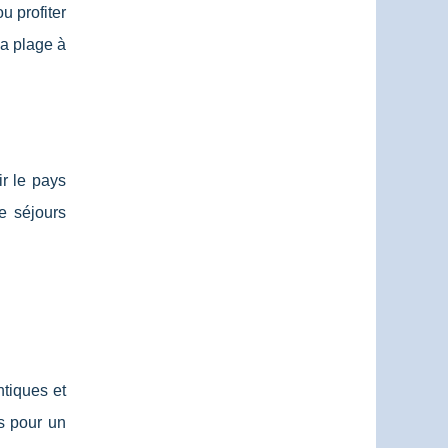
u profiter
a plage à
ir le pays
de séjours
ntiques et
es pour un