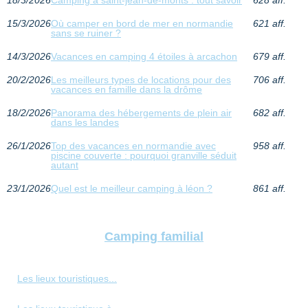
15/3/2026
Où camper en bord de mer en normandie
621 aff.
sans se ruiner ?
14/3/2026
Vacances en camping 4 étoiles à arcachon
679 aff.
20/2/2026
Les meilleurs types de locations pour des
706 aff.
vacances en famille dans la drôme
18/2/2026
Panorama des hébergements de plein air
682 aff.
dans les landes
26/1/2026
Top des vacances en normandie avec
958 aff.
piscine couverte : pourquoi granville séduit
autant
23/1/2026
Quel est le meilleur camping à léon ?
861 aff.
Camping familial
Les lieux touristiques...