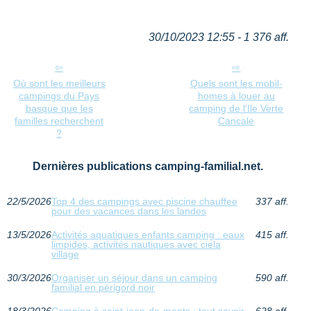
30/10/2023 12:55 - 1 376 aff.
Où sont les meilleurs
Quels sont les mobil-
campings du Pays
homes à louer au
basque que les
camping de l'Ile Verte
familles recherchent
Cancale
?
Dernières publications camping-familial.net.
22/5/2026
Top 4 des campings avec piscine chauffee
337 aff.
pour des vacances dans les landes
13/5/2026
Activités aquatiques enfants camping : eaux
415 aff.
limpides, activités nautiques avec ciela
village
30/3/2026
Organiser un séjour dans un camping
590 aff.
familial en périgord noir
18/3/2026
Camping à saint-jean-de-monts : tout savoir
628 aff.