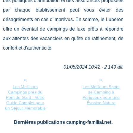
des politiques d'annulation et des assurances proposées
par chaque établissement peut vous éviter des
désagréments en cas d'imprévus. En somme, le Luberon
offre un éventail de campings de luxe prêts à répondre
aux attentes des vacanciers en quête de raffinement, de
confort et d'authenticité.
01/05/2024 10:42 - 2 149 aff.
Les Meilleurs
Les Meilleurs Spots
Campings près du
de Camping à
Pont du Gard : Votre
Périgueux pour une
Guide Complet pour
Évasion Nature
un Séjour Mémorable
Dernières publications camping-familial.net.