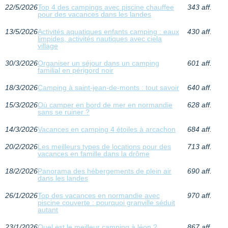
22/5/2026
Top 4 des campings avec piscine chauffee
343 aff.
pour des vacances dans les landes
13/5/2026
Activités aquatiques enfants camping : eaux
430 aff.
limpides, activités nautiques avec ciela
village
30/3/2026
Organiser un séjour dans un camping
601 aff.
familial en périgord noir
18/3/2026
Camping à saint-jean-de-monts : tout savoir
640 aff.
15/3/2026
Où camper en bord de mer en normandie
628 aff.
sans se ruiner ?
14/3/2026
Vacances en camping 4 étoiles à arcachon
684 aff.
20/2/2026
Les meilleurs types de locations pour des
713 aff.
vacances en famille dans la drôme
18/2/2026
Panorama des hébergements de plein air
690 aff.
dans les landes
26/1/2026
Top des vacances en normandie avec
970 aff.
piscine couverte : pourquoi granville séduit
autant
23/1/2026
Quel est le meilleur camping à léon ?
867 aff.