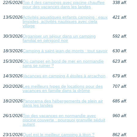
22/5/2026
Top 4 des campings avec piscine chauffee
338 aff.
pour des vacances dans les landes
13/5/2026
Activités aquatiques enfants camping : eaux
421 aff.
limpides, activités nautiques avec ciela
village
30/3/2026
Organiser un séjour dans un camping
592 aff.
familial en périgord noir
18/3/2026
Camping à saint-jean-de-monts : tout savoir
630 aff.
15/3/2026
Où camper en bord de mer en normandie
623 aff.
sans se ruiner ?
14/3/2026
Vacances en camping 4 étoiles à arcachon
679 aff.
20/2/2026
Les meilleurs types de locations pour des
707 aff.
vacances en famille dans la drôme
18/2/2026
Panorama des hébergements de plein air
685 aff.
dans les landes
26/1/2026
Top des vacances en normandie avec
960 aff.
piscine couverte : pourquoi granville séduit
autant
23/1/2026
Quel est le meilleur camping à léon ?
862 aff.