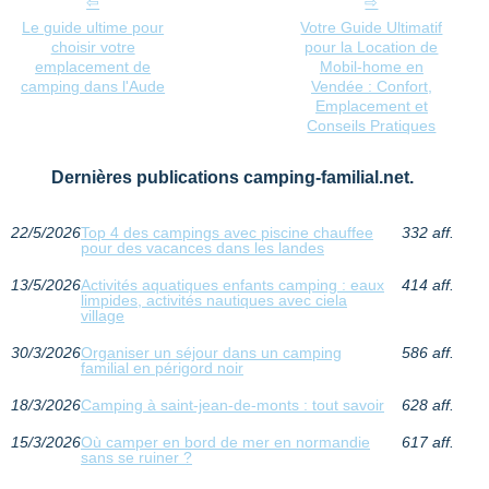
Le guide ultime pour
Votre Guide Ultimatif
choisir votre
pour la Location de
emplacement de
Mobil-home en
camping dans l'Aude
Vendée : Confort,
Emplacement et
Conseils Pratiques
Dernières publications camping-familial.net.
22/5/2026
Top 4 des campings avec piscine chauffee
332 aff.
pour des vacances dans les landes
13/5/2026
Activités aquatiques enfants camping : eaux
414 aff.
limpides, activités nautiques avec ciela
village
30/3/2026
Organiser un séjour dans un camping
586 aff.
familial en périgord noir
18/3/2026
Camping à saint-jean-de-monts : tout savoir
628 aff.
15/3/2026
Où camper en bord de mer en normandie
617 aff.
sans se ruiner ?