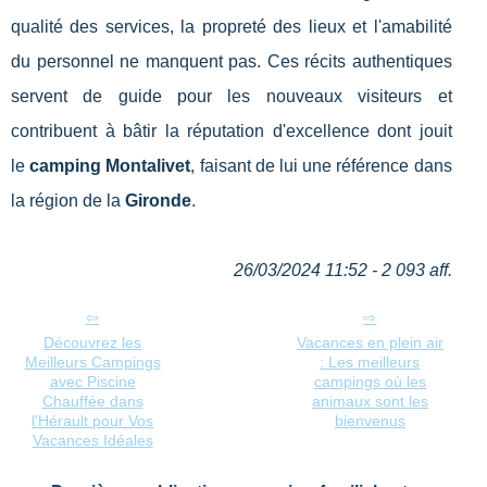
qualité des services, la propreté des lieux et l'amabilité
du personnel ne manquent pas. Ces récits authentiques
servent de guide pour les nouveaux visiteurs et
contribuent à bâtir la réputation d'excellence dont jouit
le
camping Montalivet
, faisant de lui une référence dans
la région de la
Gironde
.
26/03/2024 11:52 - 2 093 aff.
Découvrez les
Vacances en plein air
Meilleurs Campings
: Les meilleurs
avec Piscine
campings où les
Chauffée dans
animaux sont les
l'Hérault pour Vos
bienvenus
Vacances Idéales