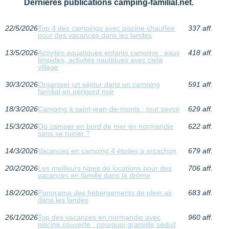
Dernières publications camping-familial.net.
22/5/2026
Top 4 des campings avec piscine chauffee
337 aff.
pour des vacances dans les landes
13/5/2026
Activités aquatiques enfants camping : eaux
418 aff.
limpides, activités nautiques avec ciela
village
30/3/2026
Organiser un séjour dans un camping
591 aff.
familial en périgord noir
18/3/2026
Camping à saint-jean-de-monts : tout savoir
629 aff.
15/3/2026
Où camper en bord de mer en normandie
622 aff.
sans se ruiner ?
14/3/2026
Vacances en camping 4 étoiles à arcachon
679 aff.
20/2/2026
Les meilleurs types de locations pour des
706 aff.
vacances en famille dans la drôme
18/2/2026
Panorama des hébergements de plein air
683 aff.
dans les landes
26/1/2026
Top des vacances en normandie avec
960 aff.
piscine couverte : pourquoi granville séduit