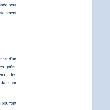
nnée peut
 notamment
rche d'un
es goûts.
ement les
de courir
 pourront