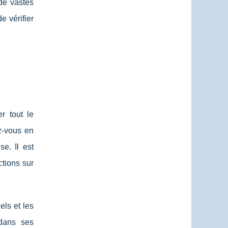
de vastes
e vérifier
r tout le
ez-vous en
se. Il est
ctions sur
ls et les
 dans ses