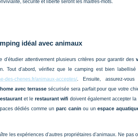
ivialité, sécurité et liberté seront les maîtres-mots.
camping idéal avec animaux
d'étudier attentivement plusieurs critères pour garantir des
 Tout d'abord, vérifiez que le camping est bien labellis
ne-des-chenes.fr/animaux-acceptes/
. Ensuite, assurez-vous
 home avec terrasse
sécurisée sera parfait pour que votre ch
restaurant
et le
restaurant wifi
doivent également accepter la
 espaces dédiés comme un
parc canin
ou un
espace aquatiqu
tre les expériences d'autres propriétaires d'animaux. Ne pas o