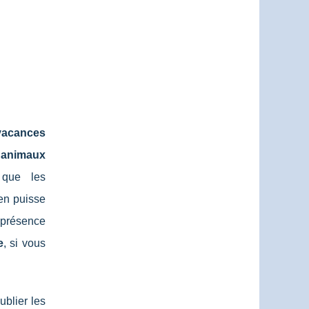
vacances
é
animaux
 que les
ien puisse
 présence
e
, si vous
ublier les