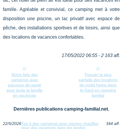
lac, cet hôtel de plein air est idéal pour des vacances en
famille. Agréable et convivial, ce camping met à votre
disposition une piscine, un lac privatif avec espace de
pêche, des installations sportives et de loisirs, ainsi que
des locations de vacances confortables.
17/05/2022 06:55 - 2 163 aff.
Notre liste des
Trouver la plus
campings avec
parfaite des locations
parcours de santé
de mobil home dans
pour toute la famille
le Gard en camping
en vacances
familial
Dernières publications camping-familial.net.
22/5/2026
Top 4 des campings avec piscine chauffee
344 aff.
pour des vacances dans les landes