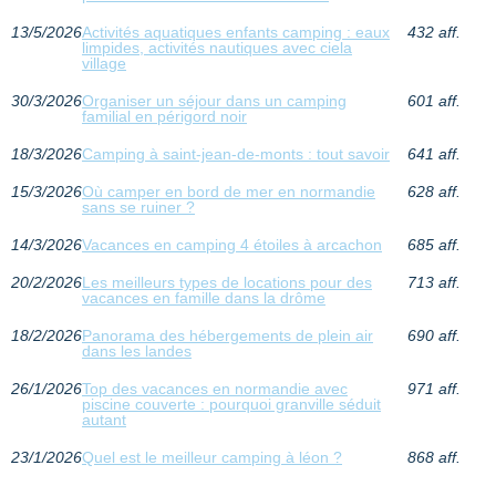
13/5/2026
Activités aquatiques enfants camping : eaux
432 aff.
limpides, activités nautiques avec ciela
village
30/3/2026
Organiser un séjour dans un camping
601 aff.
familial en périgord noir
18/3/2026
Camping à saint-jean-de-monts : tout savoir
641 aff.
15/3/2026
Où camper en bord de mer en normandie
628 aff.
sans se ruiner ?
14/3/2026
Vacances en camping 4 étoiles à arcachon
685 aff.
20/2/2026
Les meilleurs types de locations pour des
713 aff.
vacances en famille dans la drôme
18/2/2026
Panorama des hébergements de plein air
690 aff.
dans les landes
26/1/2026
Top des vacances en normandie avec
971 aff.
piscine couverte : pourquoi granville séduit
autant
23/1/2026
Quel est le meilleur camping à léon ?
868 aff.