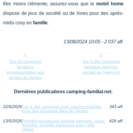
être moins clémente, assurez-vous que le
mobil home
dispose de jeux de société ou de livres pour des après-
midis cosy en
famille
.
13/08/2024 10:05 - 2 037 aff.
Top 10 campings
Top 5 des campings
familiaux
familiaux dans les
incontournables aux
gorges de l'aveyron
gorges du verdon
Dernières publications camping-familial.net.
22/5/2026
Top 4 des campings avec piscine chauffee
343 aff.
pour des vacances dans les landes
13/5/2026
Activités aquatiques enfants camping : eaux
429 aff.
limpides, activités nautiques avec ciela
village