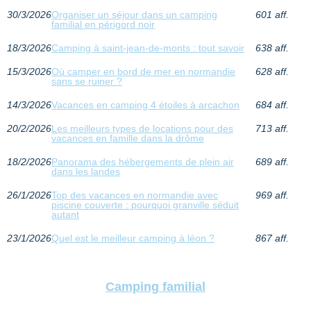
30/3/2026
Organiser un séjour dans un camping
601 aff.
familial en périgord noir
18/3/2026
Camping à saint-jean-de-monts : tout savoir
638 aff.
15/3/2026
Où camper en bord de mer en normandie
628 aff.
sans se ruiner ?
14/3/2026
Vacances en camping 4 étoiles à arcachon
684 aff.
20/2/2026
Les meilleurs types de locations pour des
713 aff.
vacances en famille dans la drôme
18/2/2026
Panorama des hébergements de plein air
689 aff.
dans les landes
26/1/2026
Top des vacances en normandie avec
969 aff.
piscine couverte : pourquoi granville séduit
autant
23/1/2026
Quel est le meilleur camping à léon ?
867 aff.
Camping familial