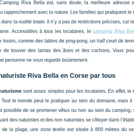
e Camping Riva Bella est, sans doute, la meilleure adresse 
u rapprochement avec la nature. Les familles qui pratiquent le
dans la nudité totale. Il n’y a pas de restrictions précises, car 
aine. Accessibles à tous les locataires, le
camping Riva Bel
loisirs, comme des tables de ping-pong, un half court de tenn
ible de trouver des lamas des ânes et des cochons. Vous po
que personne ne vous regarde bizarrement.
naturiste Riva Bella en Corse par tous
naturisme
sont assez simples pour les locataires. En effet, le
. Tout le monde peut le pratiquer au sein du domaine, mais il
est possible de se promener vêtus ou non au sein du camping, 
yant des naturistes et des non naturistes se côtoyer dans l’étab
er de la plage, une zone textile est située à 800 mètres du c