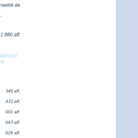
nseillé de
.
1 880 aff.
oiles sur
que
345 aff.
433 aff.
601 aff.
643 aff.
629 aff.