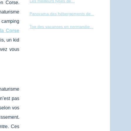
Les meilleurs types de...
en Corse.
 naturisme
Panorama des hébergements de...
le camping
Top des vacances en normandie...
la Corse
is, un kid
uvez vous
 naturisme
 n’est pas
selon vos
lissement.
entre. Ces