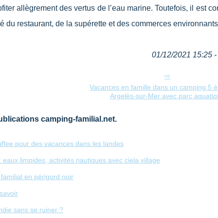
fiter allègrement des vertus de l’eau marine. Toutefois, il est co
té du restaurant, de la supérette et des commerces environnants
01/12/2021 15:25 - 
Vacances en famille dans un camping 5 ét
Argelès-sur-Mer avec parc aquati
blications camping-familial.net.
ffee pour des vacances dans les landes
 eaux limpides, activités nautiques avec ciela village
amilial en périgord noir
savoir
ie sans se ruiner ?