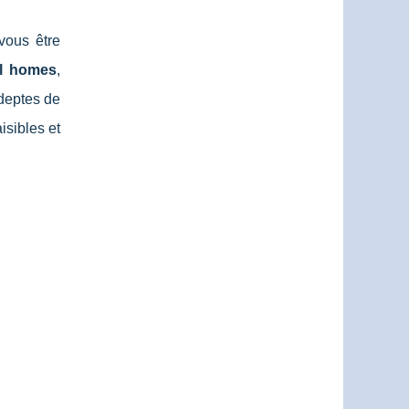
vous être
l homes
,
deptes de
isibles et