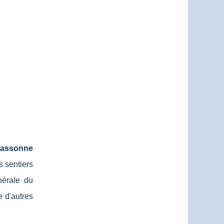
cassonne
s sentiers
nérale du
e d'autres