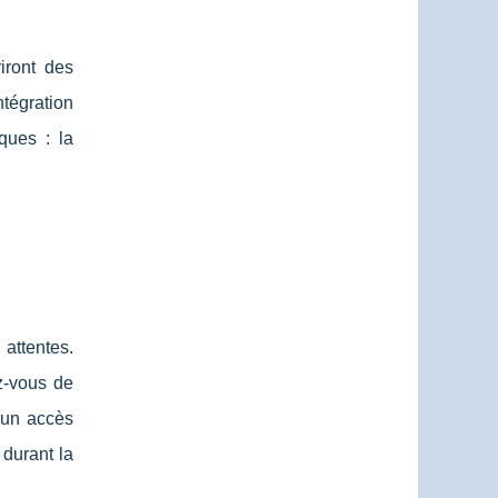
riront des
ntégration
ques : la
attentes.
z-vous de
un accès
durant la