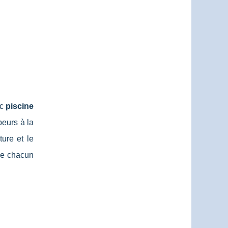
ec
piscine
peurs à la
ure et le
de chacun