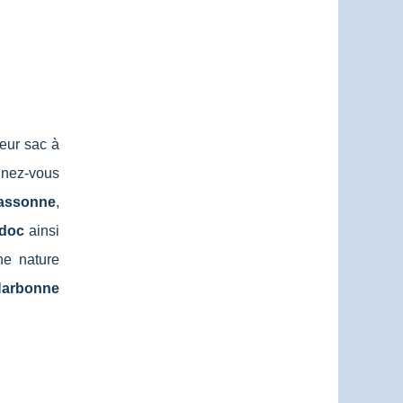
eur sac à
inez-vous
assonne
,
edoc
ainsi
ne nature
arbonne