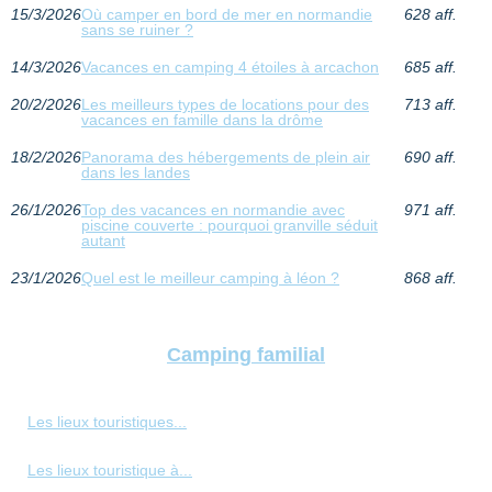
15/3/2026
Où camper en bord de mer en normandie
628 aff.
sans se ruiner ?
14/3/2026
Vacances en camping 4 étoiles à arcachon
685 aff.
20/2/2026
Les meilleurs types de locations pour des
713 aff.
vacances en famille dans la drôme
18/2/2026
Panorama des hébergements de plein air
690 aff.
dans les landes
26/1/2026
Top des vacances en normandie avec
971 aff.
piscine couverte : pourquoi granville séduit
autant
23/1/2026
Quel est le meilleur camping à léon ?
868 aff.
Camping familial
Les lieux touristiques...
Les lieux touristique à...