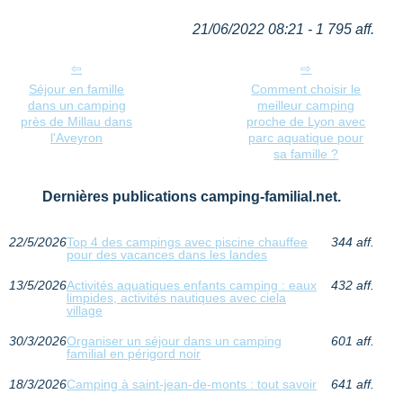
21/06/2022 08:21 - 1 795 aff.
Séjour en famille
Comment choisir le
dans un camping
meilleur camping
près de Millau dans
proche de Lyon avec
l'Aveyron
parc aquatique pour
sa famille ?
Dernières publications camping-familial.net.
22/5/2026
Top 4 des campings avec piscine chauffee
344 aff.
pour des vacances dans les landes
13/5/2026
Activités aquatiques enfants camping : eaux
432 aff.
limpides, activités nautiques avec ciela
village
30/3/2026
Organiser un séjour dans un camping
601 aff.
familial en périgord noir
18/3/2026
Camping à saint-jean-de-monts : tout savoir
641 aff.