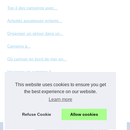
Top 4 des campings avec...
Activités aquatiques enfants...
Organiser un séjour dans un...
Camping à...
Où camper en bord de mer en...
Vacances en camping 4...
This website uses cookies to ensure you get
Les meilleurs types de...
the best experience on our website.
Panorama des hébergements de...
Learn more
Top des vacances en normandie...
Refuse Cookie
Allow cookies
© 2026
Camping-familial.net
|
Cookies Policy
|
RSS