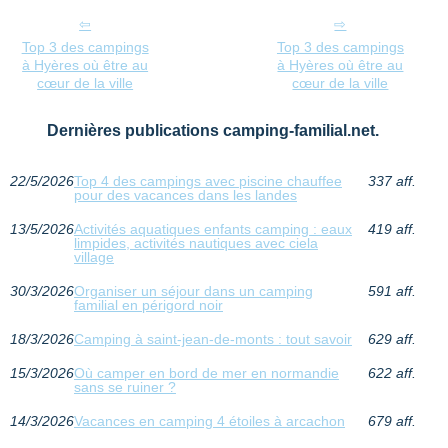
Top 3 des campings
Top 3 des campings
à Hyères où être au
à Hyères où être au
cœur de la ville
cœur de la ville
Dernières publications camping-familial.net.
22/5/2026
Top 4 des campings avec piscine chauffee
337 aff.
pour des vacances dans les landes
13/5/2026
Activités aquatiques enfants camping : eaux
419 aff.
limpides, activités nautiques avec ciela
village
30/3/2026
Organiser un séjour dans un camping
591 aff.
familial en périgord noir
18/3/2026
Camping à saint-jean-de-monts : tout savoir
629 aff.
15/3/2026
Où camper en bord de mer en normandie
622 aff.
sans se ruiner ?
14/3/2026
Vacances en camping 4 étoiles à arcachon
679 aff.