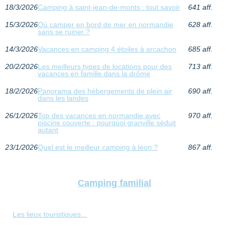
18/3/2026
Camping à saint-jean-de-monts : tout savoir
641 aff.
15/3/2026
Où camper en bord de mer en normandie
628 aff.
sans se ruiner ?
14/3/2026
Vacances en camping 4 étoiles à arcachon
685 aff.
20/2/2026
Les meilleurs types de locations pour des
713 aff.
vacances en famille dans la drôme
18/2/2026
Panorama des hébergements de plein air
690 aff.
dans les landes
26/1/2026
Top des vacances en normandie avec
970 aff.
piscine couverte : pourquoi granville séduit
autant
23/1/2026
Quel est le meilleur camping à léon ?
867 aff.
Camping familial
Les lieux touristiques...