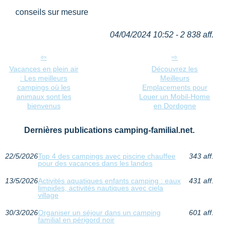
conseils sur mesure
04/04/2024 10:52 - 2 838 aff.
Vacances en plein air
Découvrez les
: Les meilleurs
Meilleurs
campings où les
Emplacements pour
animaux sont les
Louer un Mobil-Home
bienvenus
en Dordogne
Dernières publications camping-familial.net.
22/5/2026
Top 4 des campings avec piscine chauffee
343 aff.
pour des vacances dans les landes
13/5/2026
Activités aquatiques enfants camping : eaux
431 aff.
limpides, activités nautiques avec ciela
village
30/3/2026
Organiser un séjour dans un camping
601 aff.
familial en périgord noir