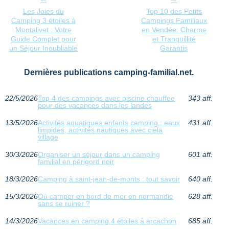
Les Joies du
Top 10 des Petits
Camping 3 étoiles à
Campings Familiaux
Montalivet : Votre
en Vendée: Charme
Guide Complet pour
et Tranquillité
un Séjour Inoubliable
Garantis
Dernières publications camping-familial.net.
22/5/2026
Top 4 des campings avec piscine chauffee
343 aff.
pour des vacances dans les landes
13/5/2026
Activités aquatiques enfants camping : eaux
431 aff.
limpides, activités nautiques avec ciela
village
30/3/2026
Organiser un séjour dans un camping
601 aff.
familial en périgord noir
18/3/2026
Camping à saint-jean-de-monts : tout savoir
640 aff.
15/3/2026
Où camper en bord de mer en normandie
628 aff.
sans se ruiner ?
14/3/2026
Vacances en camping 4 étoiles à arcachon
685 aff.